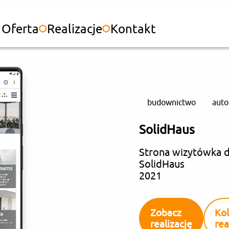
Oferta
Realizacje
Kontakt
budownictwo
auto
SolidHaus
Strona wizytówka d
SolidHaus
2021
Zobacz
Kol
realizację
rea