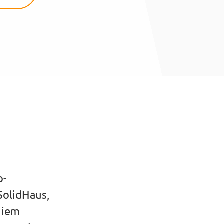
o-
SolidHaus,
giem