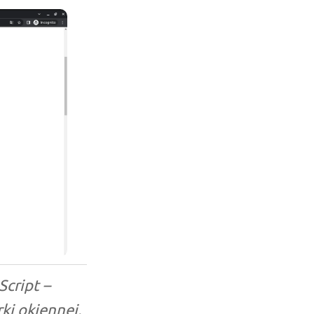
cript –
ki okiennej.