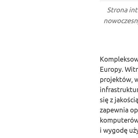
Strona in
nowoczesny 
Kompleksową 
Europy. Witr
projektów, 
infrastruktu
się z jakośc
zapewnia op
komputerów 
i wygodę uży