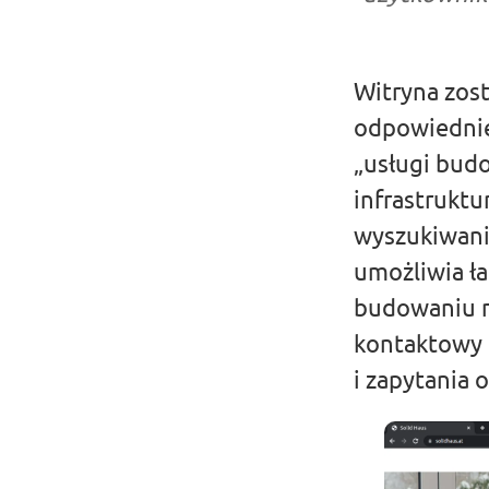
Witryna zos
odpowiednie
„usługi bud
infrastruktu
wyszukiwani
umożliwia ła
budowaniu re
kontaktowy o
i zapytania o