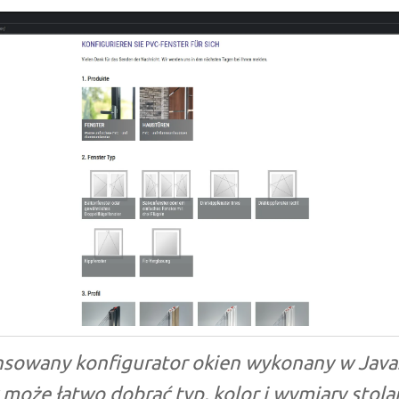
sowany konfigurator okien wykonany w JavaS
może łatwo dobrać typ, kolor i wymiary stolar