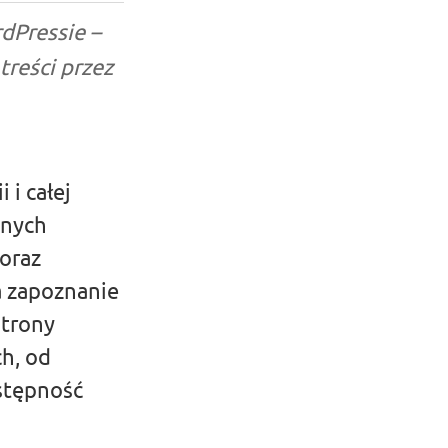
dPressie –
treści przez
i całej
anych
oraz
a zapoznanie
strony
h, od
stępność