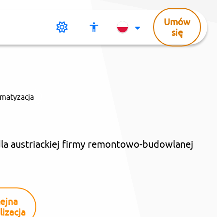
Umów
Tryb
Menu
Change
się
ciemny
dostępności
Language
matyzacja
la austriackiej firmy remontowo-budowlanej
ejna
lizacja