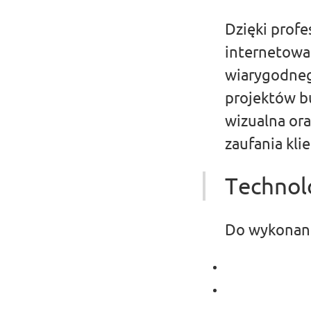
Dzięki profe
internetowa 
wiarygodneg
projektów bu
wizualna ora
zaufania kli
Technol
Do wykonani
#HTML
#PHP