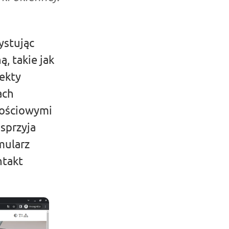
ystując
, takie jak
ekty
ach
nościowymi
 sprzyja
mularz
ntakt