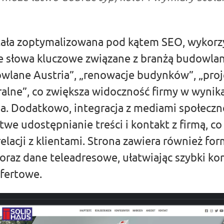
tała zoptymalizowana pod kątem SEO, wykorz
 słowa kluczowe związane z branżą budowlaną
owlane Austria”, „renowacje budynków”, „proj
ralne”, co zwiększa widoczność firmy w wynik
a. Dodatkowo, integracja z mediami społecz
twe udostępnianie treści i kontakt z firmą, co
lacji z klientami. Strona zawiera również for
raz dane teleadresowe, ułatwiając szybki ko
fertowe.​