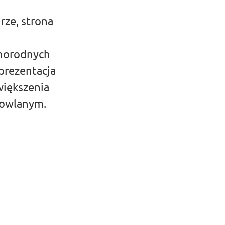
rze, strona
żnorodnych
prezentacja
większenia
udowlanym.