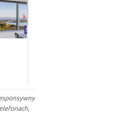
 responsywny
elefonach,