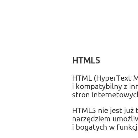
HTML5
HTML (HyperText M
i kompatybilny z i
stron internetowych
HTML5 nie jest już
narzędziem umożli
i bogatych w funkcj