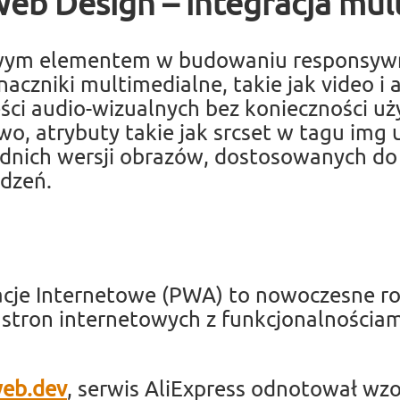
eb Design – integracja mu
wym elementem w budowaniu responsywn
czniki multimedialne, takie jak video i 
eści audio-wizualnych bez konieczności u
o, atrybuty takie jak srcset w tagu img 
dnich wersji obrazów, dostosowanych do
ądzeń.
cje Internetowe (PWA) to nowoczesne ro
 stron internetowych z funkcjonalnościami
eb.dev
, serwis AliExpress odnotował wz