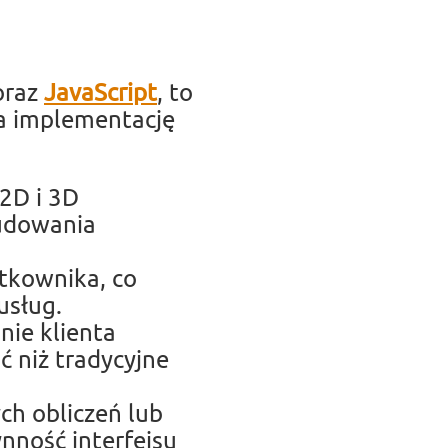
raz
JavaScript
, to
a implementację
2D i 3D
budowania
ytkownika, co
usług.
ie klienta
ć niż tradycyjne
h obliczeń lub
nność interfejsu