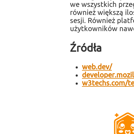
we wszystkich prz
również większą il
sesji. Również pla
użytkowników naw
Źródła
web.dev/
developer.mozi
w3techs.com/te