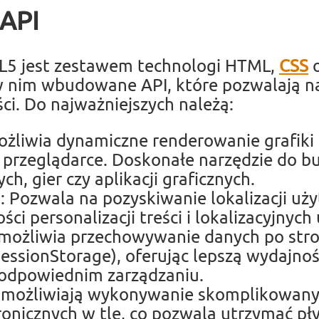
API
L5 jest zestawem technologi HTML,
CSS
o
 nim wbudowane API, które pozwalają n
ci. Do najważniejszych należą:
żliwia dynamiczne renderowanie grafiki 
 przeglądarce. Doskonałe narzędzie do 
ch, gier czy aplikacji graficznych.
: Pozwala na pozyskiwanie lokalizacji uż
ci personalizacji treści i lokalizacyjnych 
możliwia przechowywanie danych po stron
sessionStorage), oferując lepszą wydajnoś
 odpowiednim zarządzaniu.
możliwiają wykonywanie skomplikowanyc
ronicznych w tle, co pozwala utrzymać pły