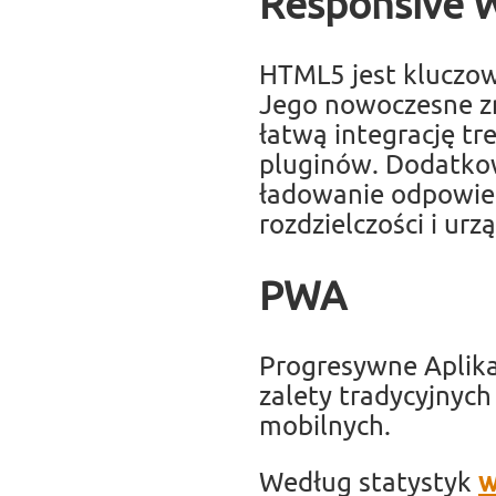
Responsive W
HTML5 jest kluczo
Jego nowoczesne zna
łatwą integrację tr
pluginów. Dodatkow
ładowanie odpowie
rozdzielczości i urz
PWA
Progresywne Aplika
zalety tradycyjnych
mobilnych.
Według statystyk
w