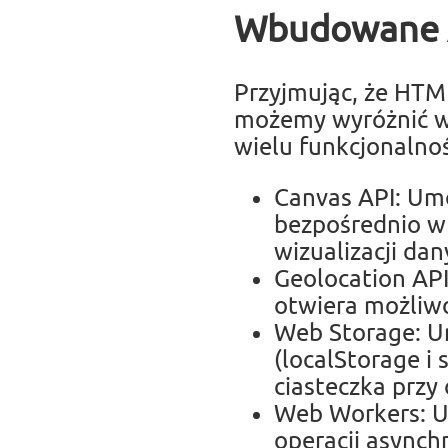
Wbudowane 
Przyjmując, że HTM
możemy wyróżnić w
wielu funkcjonalnoś
Canvas API: Umo
bezpośrednio w
wizualizacji dany
Geolocation API
otwiera możliwoś
Web Storage: U
(localStorage i 
ciasteczka przy
Web Workers: U
operacji asynch