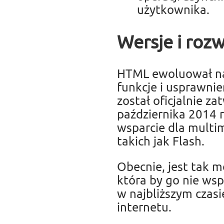
użytkownika.
Wersje i roz
HTML ewoluował na 
funkcje i usprawni
został oficjalnie 
października 2014 
wsparcie dla multi
takich jak Flash.
Obecnie, jest tak m
która by go nie wsp
w najbliższym czasi
internetu.