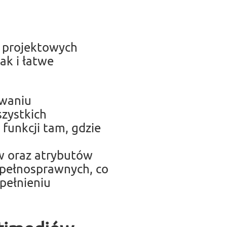
 projektowych
ak i łatwe
owaniu
szystkich
unkcji tam, gdzie
w oraz atrybutów
epełnosprawnych, co
spełnieniu