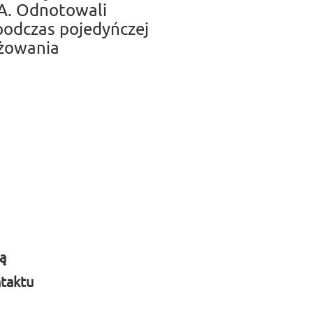
A. Odnotowali
podczas pojedyńczej
ażowania
ą
taktu