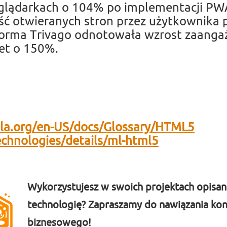
eglądarkach o 104% po implementacji PW
ość otwieranych stron przez użytkownika 
tforma Trivago odnotowała wzrost zaang
et o 150%.
lla.org/en-US/docs/Glossary/HTML5
chnologies/details/ml-html5
Wykorzystujesz w swoich projektach opisan
technologię?
Zapraszamy do nawiązania kon
biznesowego!