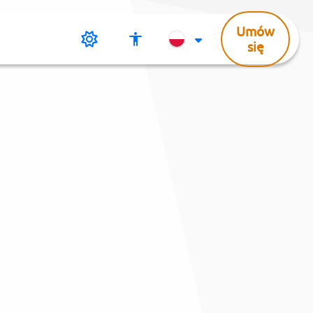
Umów
Tryb
Menu
Change
się
ciemny
dostępności
Language