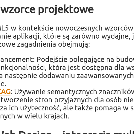
wzorce projektowe
L5 w kontekście nowoczesnych wzorców
e aplikacji, które są zarówno wydajne, j
zowe zagadnienia obejmują:
hancement: Podejście polegające na bud
kcjonalności, która jest dostępna dla w
a następnie dodawaniu zaawansowanych f
e.
CAG
: Używanie semantycznych znacznikó
tworzenie stron przyjaznych dla osób ni
sza ich użyteczność, ale także pomaga w 
ch w wielu krajach.