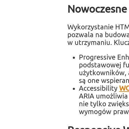
Nowoczesne 
Wykorzystanie HTM
pozwala na budowani
w utrzymaniu. Kluc
Progressive En
podstawowej fun
użytkowników, 
są one wspieran
Accessibility
W
ARIA umożliwia 
nie tylko zwięk
wymogów prawny