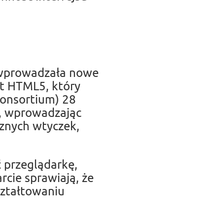
a wprowadzała nowe
st HTML5, który
Consortium) 28
a, wprowadzając
znych wtyczek,
 przeglądarkę,
rcie sprawiają, że
ształtowaniu