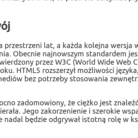
wój
przestrzeni lat, a każda kolejna wersj
enia. Obecnie najnowszym standardem je
zatwierdzony przez W3C (World Wide Web 
roku. HTML5 rozszerzył możliwości język
mediów bez potrzeby stosowania zewnętr
ocno zadomowiony, że ciężko jest znaleźć
ierała. Jego zakorzenienie i szerokie wspa
e nadal będzie odgrywał istotną rolę w k