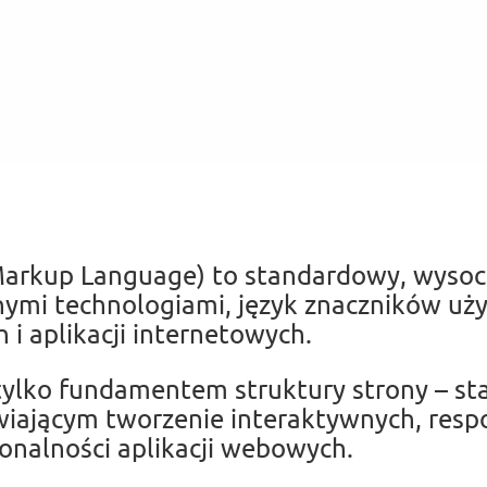
arkup Language) to standardowy, wysoce
nnymi technologiami, język znaczników u
 i aplikacji internetowych.
 tylko fundamentem struktury strony – st
wiającym tworzenie interaktywnych, res
onalności aplikacji webowych.