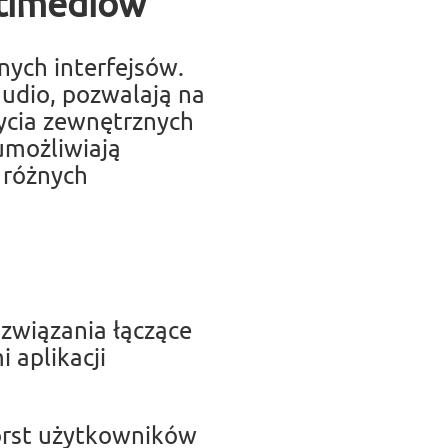
ltimediów
ych interfejsów.
audio, pozwalają na
życia zewnętrznych
umożliwiają
 różnych
związania łączące
 aplikacji
orst użytkowników