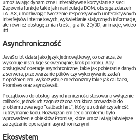
umożliwiając dynamiczne i interaktywne korzystanie z sieci.
Zapewnia funkcje takie jak manipulacja DOM, obsługa zdarzeń
i AJAX, umożliwiając tworzenie responsywnych i interaktywnych
interfejsów internetowych, wyświetlanie statycznych informacje,
ale również obsługę zmian treści, grafiki 2D/3D, animacje, wideo
itd.
Asynchroniczność
JavaScript działa jako język jednowątkowy, co oznacza, że
wykonuje instrukcje sekwencyjnie, krok po kroku. Aby
obsługiwać operacje asynchroniczne, takie jak pobieranie danych
z serwera, przetwarzanie plików czy wykonywanie zadań
z opóźnieniem, wykorzystuje mechanizmy takie jak callbacki,
Promises oraz async/await.
Początkowo do obsługi asynchroniczności stosowano wyłącznie
callbacki, jednak ich zagnieżdżona struktura prowadziła do
problemu zwanego "callback hell", który utrudniał czytelność
i utrzymanie kodu. Rozwiązaniem tego problemu było
wprowadzenie obiektów Promise, które umożliwiają łatwiejsze
zarządzanie operacjami asynchronicznymi.
Ekosystem