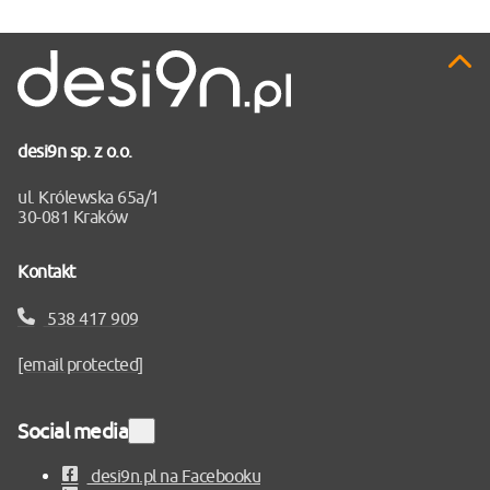
Pr
do
gó
desi9n sp. z o.o.
ul. Królewska 65a/1
30-081 Kraków
Kontakt
538 417 909
[email protected]
Social media
Rozwiń
sekcję
desi9n.pl na Facebooku