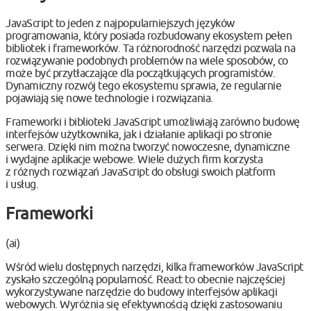
JavaScript to jeden z najpopularniejszych języków
programowania, który posiada rozbudowany ekosystem pełen
bibliotek i frameworków. Ta różnorodność narzędzi pozwala na
rozwiązywanie podobnych problemów na wiele sposobów, co
może być przytłaczające dla początkujących programistów.
Dynamiczny rozwój tego ekosystemu sprawia, że regularnie
pojawiają się nowe technologie i rozwiązania.
Frameworki i biblioteki JavaScript umożliwiają zarówno budowę
interfejsów użytkownika, jak i działanie aplikacji po stronie
serwera. Dzięki nim można tworzyć nowoczesne, dynamiczne
i wydajne aplikacje webowe. Wiele dużych firm korzysta
z różnych rozwiązań JavaScript do obsługi swoich platform
i usług.
Frameworki
(ai)
Wśród wielu dostępnych narzędzi, kilka frameworków JavaScript
zyskało szczególną popularność. React to obecnie najczęściej
wykorzystywane narzędzie do budowy interfejsów aplikacji
webowych. Wyróżnia się efektywnością dzięki zastosowaniu