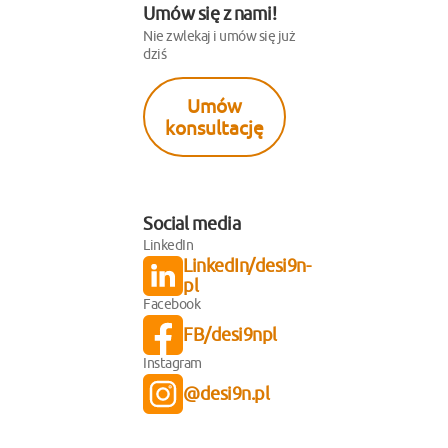
Umów się z nami!
Nie zwlekaj i umów się już
dziś
Umów
konsultację
Social media
LinkedIn
LinkedIn/desi9n-
pl
Facebook
FB/desi9npl
Instagram
@desi9n.pl