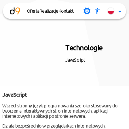
Oferta
Realizacje
Kontakt
desi9n.pl
Tryb
Menu
Cha
ciemny
dostępnoś
Lan
Technologie
JavaScript
JavaScript
Wszechstronny język programowania szeroko stosowany do
tworzenia interaktywnych stron internetowych, aplikacji
internetowych i aplikacji po stronie serwera.
Działa bezpośrednio w przeglądarkach internetowych,