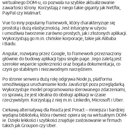
wirtualnego DOM-u, co pozwala na szybkie aktualizowanie
zawartości strony. Korzystają z niego takie giganty jak Netflix,
PayPal czy Walmart.
Vue to inny popularny framework, który charakteryzuje się
prostotą i dużą elastycznością. Jest intuicyjny w użyciu
i umożliwia tworzenie zarówno prostych, jak i złożonych aplikacji.
Wykorzystują go m.in. chińskie korporacje, takie jak Alibaba
i Baidu.
Angular, rozwijany przez Google, to framework przeznaczony
głównie do budowy aplikacji typu single-page. Jego zaletą jest
szerokie wsparcie społeczności oraz bogata dokumentacja, co
czyni go stabilnym i niezawodnym narzędziem.
Po stronie serwera dużą rolę odgrywa Node.js, platforma
umożliwiająca uruchamianie kodu JavaScript poza przeglądarką.
Wykorzystuje model programowania sterowanego zdarzeniami,
co sprawia, że jest idealna do obsługi aplikacji w czasie
rzeczywistym. Korzystają z niej m.in. LinkedIn, Microsoft i Uber.
Ciekawą alternatywą dla Reacta jest Preact – mniejsza i bardziej
wydajna biblioteka, która również opiera się na wirtualnym DOM-
ie. Dzięki lekkości i szybkości znajduje zastosowanie w firmach
takich jak Groupon czy Uber.