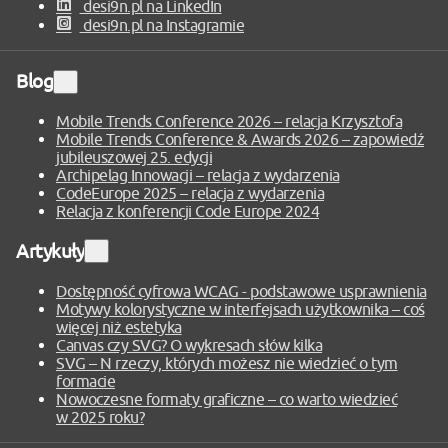
desi9n.pl na LinkedIn
desi9n.pl na Instagramie
Blog
Rozwiń
sekcję
Mobile Trends Conference 2026 – relacja Krzysztofa
Mobile Trends Conference & Awards 2026 – zapowiedź
jubileuszowej 25. edycji
Archipelag Innowacji – relacja z wydarzenia
CodeEurope 2025 – relacja z wydarzenia
Relacja z konferencji Code Europe 2024
Artykuły
Rozwiń
sekcję
Dostępność cyfrowa WCAG - podstawowe usprawnienia
Motywy kolorystyczne w interfejsach użytkownika – coś
więcej niż estetyka
Canvas czy SVG? O wykresach słów kilka
SVG – N rzeczy, których możesz nie wiedzieć o tym
formacie
Nowoczesne formaty graficzne – co warto wiedzieć
w 2025 roku?