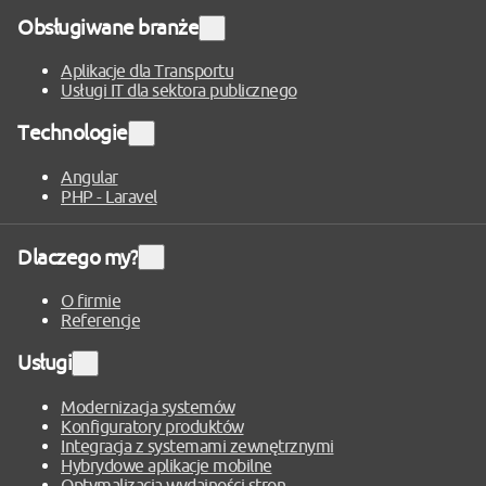
Obsługiwane branże
Rozwiń
sekcję
Aplikacje dla Transportu
Usługi IT dla sektora publicznego
Technologie
Rozwiń
sekcję
Angular
PHP - Laravel
Dlaczego my?
Rozwiń
sekcję
O firmie
Referencje
Usługi
Rozwiń
sekcję
Modernizacja systemów
Konfiguratory produktów
Integracja z systemami zewnętrznymi
Hybrydowe aplikacje mobilne
Optymalizacja wydajności stron