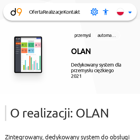
Oferta
Realizacje
Kontakt
desi9n.pl
Tryb
Menu
Cha
ciemny
dostępnoś
Lan
przemysl
automatyzacja
OLAN
Dedykowany system dla
przemysłu ciężkiego
2021
O realizacji: OLAN
Zintegrowany, dedykowany system do obsługi