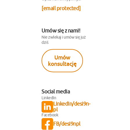
[email protected]
Umów się z nami!
Nie zwlekaj i umów się już
dziś
Umów
konsultację
Social media
LinkedIn
LinkedIn/desi9n-
pl
Facebook
FB/desi9npl