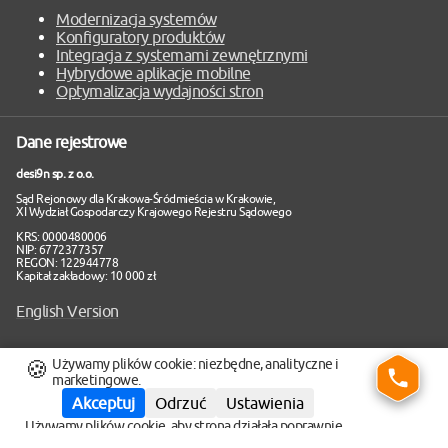
sekcję
Modernizacja systemów
Konfiguratory produktów
Integracja z systemami zewnętrznymi
Hybrydowe aplikacje mobilne
Optymalizacja wydajności stron
Dane rejestrowe
desi9n sp. z o.o.
Sąd Rejonowy dla Krakowa-Śródmieścia w Krakowie,
XI Wydział Gospodarczy Krajowego Rejestru Sądowego
KRS: 0000480006
NIP: 6772377357
REGON: 122944778
Kapitał zakładowy: 10 000 zł
English Version
🍪
Używamy plików cookie: niezbędne, analityczne i
Polityka Prywatności
Polityka Cookies
Mapa Strony
marketingowe.
Copyright 2008 - 2026 ©
desi9n.pl
Akceptuj
Odrzuć
Ustawienia
Używamy plików cookie, aby strona działała poprawnie
oraz – za Twoją zgodą – do analityki i marketingu.