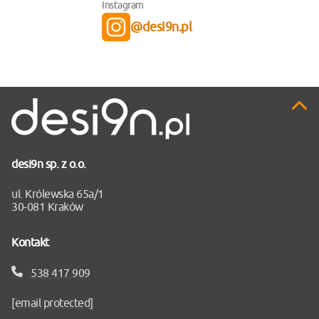
Instagram
@desi9n.pl
Pr
do
gó
desi9n sp. z o.o.
ul. Królewska 65a/1
30-081 Kraków
Kontakt
538 417 909
[email protected]