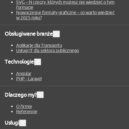
SVG – N rzeczy, których możesz nie wiedzieć o tym
formacie
Nowoczesne formaty graficzne – co warto wiedzieć
w 2025 roku?
Obsługiwane branże
Rozwiń
sekcję
Aplikacje dla Transportu
Usługi IT dla sektora publicznego
Technologie
Rozwiń
sekcję
Angular
PHP - Laravel
Dlaczego my?
Rozwiń
sekcję
O firmie
Referencje
Usługi
Rozwiń