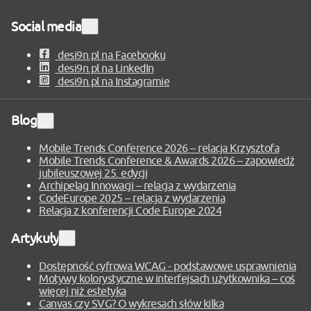
Social media
Rozwiń
sekcję
desi9n.pl na Facebooku
desi9n.pl na LinkedIn
desi9n.pl na Instagramie
Blog
Rozwiń
sekcję
Mobile Trends Conference 2026 – relacja Krzysztofa
Mobile Trends Conference & Awards 2026 – zapowiedź
jubileuszowej 25. edycji
Archipelag Innowacji – relacja z wydarzenia
CodeEurope 2025 – relacja z wydarzenia
Relacja z konferencji Code Europe 2024
Artykuły
Rozwiń
sekcję
Dostępność cyfrowa WCAG - podstawowe usprawnienia
Motywy kolorystyczne w interfejsach użytkownika – coś
więcej niż estetyka
Canvas czy SVG? O wykresach słów kilka