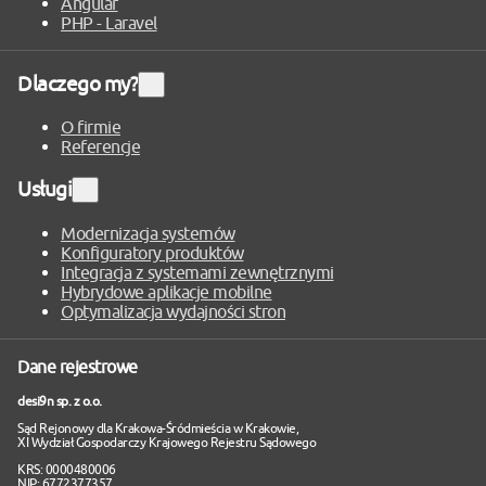
Angular
PHP - Laravel
Dlaczego my?
Rozwiń
sekcję
O firmie
Referencje
Usługi
Rozwiń
sekcję
Modernizacja systemów
Konfiguratory produktów
Integracja z systemami zewnętrznymi
Hybrydowe aplikacje mobilne
Optymalizacja wydajności stron
Dane rejestrowe
desi9n sp. z o.o.
Sąd Rejonowy dla Krakowa-Śródmieścia w Krakowie,
XI Wydział Gospodarczy Krajowego Rejestru Sądowego
KRS: 0000480006
NIP: 6772377357