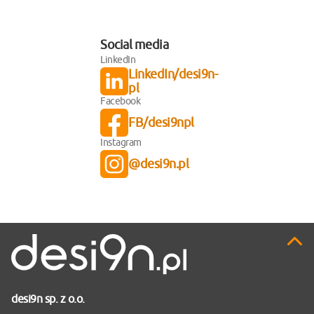
Social media
LinkedIn
LinkedIn/desi9n-
pl
Facebook
FB/desi9npl
Instagram
@desi9n.pl
Pr
do
gó
desi9n sp. z o.o.