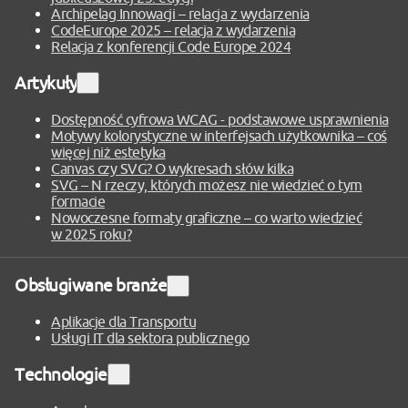
Archipelag Innowacji – relacja z wydarzenia
CodeEurope 2025 – relacja z wydarzenia
Relacja z konferencji Code Europe 2024
Artykuły
Rozwiń
sekcję
Dostępność cyfrowa WCAG - podstawowe usprawnienia
Motywy kolorystyczne w interfejsach użytkownika – coś
więcej niż estetyka
Canvas czy SVG? O wykresach słów kilka
SVG – N rzeczy, których możesz nie wiedzieć o tym
formacie
Nowoczesne formaty graficzne – co warto wiedzieć
w 2025 roku?
Obsługiwane branże
Rozwiń
sekcję
Aplikacje dla Transportu
Usługi IT dla sektora publicznego
Technologie
Rozwiń
sekcję