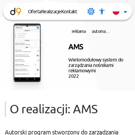
Oferta
Realizacje
Kontakt
desi9n.pl
Tryb
Menu
Cha
ciemny
dostępnoś
Lan
reklama
automatyzacja
AMS
Wielomodułowy system do
zarządzania nośnikami
reklamowymi
2022
O realizacji: AMS
Autorski program stworzony do zarządzania