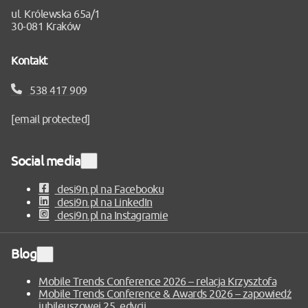
ul. Królewska 65a/1
30-081 Kraków
Kontakt
538 417 909
[email protected]
Social media
Rozwiń
sekcję
desi9n.pl na Facebooku
desi9n.pl na LinkedIn
desi9n.pl na Instagramie
Blog
Rozwiń
sekcję
Mobile Trends Conference 2026 – relacja Krzysztofa
Mobile Trends Conference & Awards 2026 – zapowiedź
jubileuszowej 25. edycji